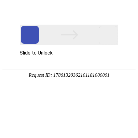
首页
产品中心
拓微集成
公司新闻
技术文章
以下是关于
TP4056
TP4057使用中常见的
Q1：TP4057的输入端电压到底是多少啊？